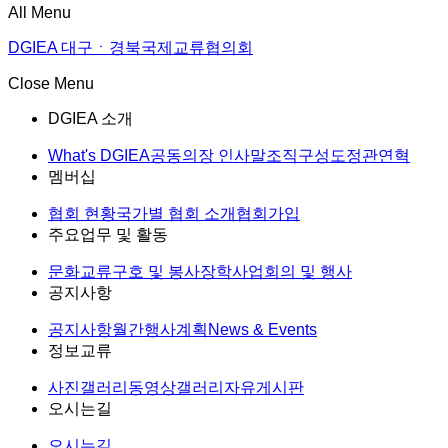
All Menu
DGIEA 대구ㆍ경북국제교류협의회
Close Menu
DGIEA 소개
What's DGIEA
공동의장 인사말
조직구성도
정관
연혁
멤버십
협회 현황
국가별 협회 소개
협회가입
주요업무 및 활동
문화교류
구호 및 봉사
장학사업
회의 및 행사
공지사항
공지사항
월간행사계획
News & Events
정보교류
사진갤러리
동영상갤러리
자유게시판
오시는길
오시는길