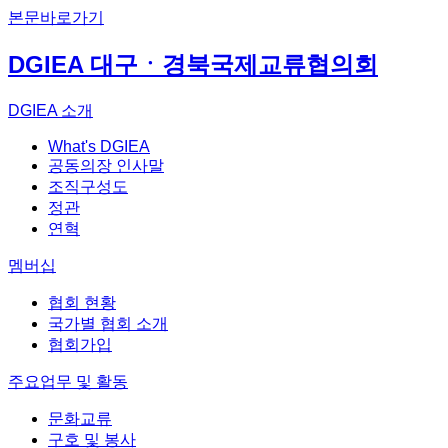
본문바로가기
DGIEA 대구ㆍ경북국제교류협의회
DGIEA 소개
What's DGIEA
공동의장 인사말
조직구성도
정관
연혁
멤버십
협회 현황
국가별 협회 소개
협회가입
주요업무 및 활동
문화교류
구호 및 봉사