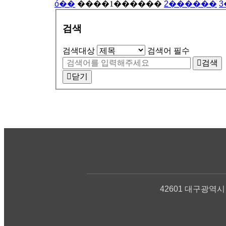
ó��
����
1
������
2
������
3
검색
검색대상
검색어
필수
검색
닫기
42601 대구광역시 달서