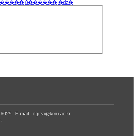
�����
8
������
�ǳ�
 E-mail : dgiea@kmu.ac.kr
.