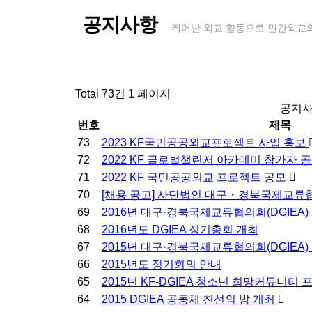
공지사항
뛰어난 외교 활동으로 민간외교의
Total 73건
1 페이지
공지사
번호
제목
73
2023 KF국민공공외교프로젝트 사업 홍보
72
2022 KF 글로벌챌린저 아카데미 참가자 
71
2022 KF 국민공공외교 프로젝트 공모
70
[채용 공고] 사단법인 대구・경북국제교류
69
2016년 대구·경북국제교류협의회(DGIEA)
68
2016년도 DGIEA 정기총회 개최
67
2015년 대구·경북국제교류협의회(DGIEA)
66
2015년도 정기회의 안내
65
2015년 KF-DGIEA 청소년 희망커뮤니티
64
2015 DGIEA 공동체 친선의 밤 개최